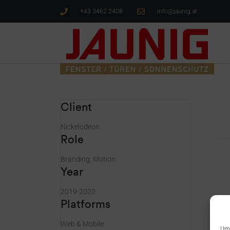
+43 3462 2408
info@jaunig.at
Client
Nickelodeon
Role
Branding, Motion
Year
2019-2020
Platforms
Web & Mobile
Um 