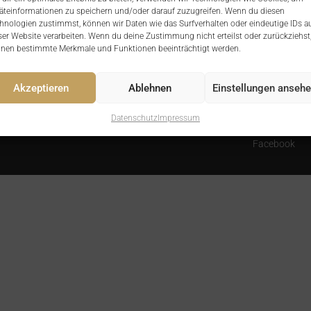
äteinformationen zu speichern und/oder darauf zuzugreifen. Wenn du diesen
hnologien zustimmst, können wir Daten wie das Surfverhalten oder eindeutige IDs a
ser Website verarbeiten. Wenn du deine Zustimmung nicht erteilst oder zurückziehst
nen bestimmte Merkmale und Funktionen beeinträchtigt werden.
Akzeptieren
Ablehnen
Einstellungen anseh
Datenschutz
Impressum
Facebook