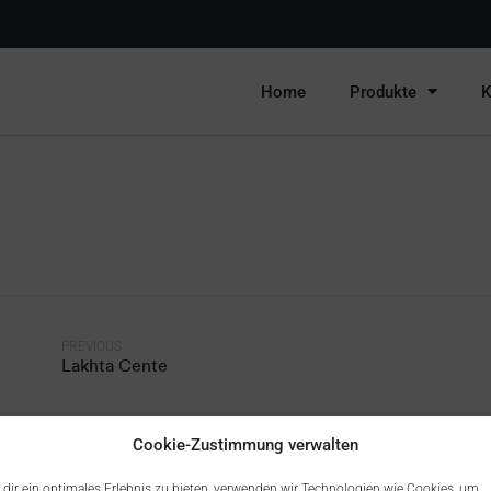
Home
Produkte
K
PREVIOUS
Lakhta Cente
Cookie-Zustimmung verwalten
dir ein optimales Erlebnis zu bieten, verwenden wir Technologien wie Cookies, um