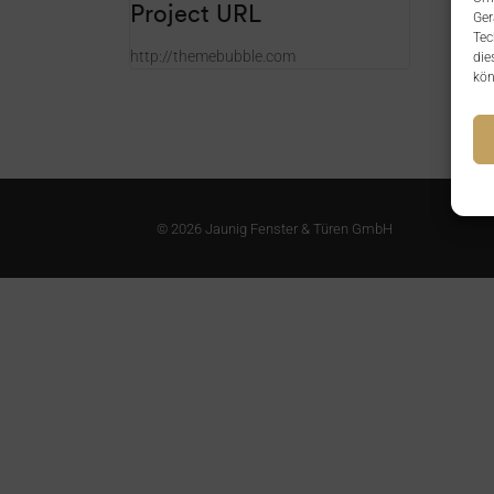
Project URL
Ger
Tec
http://themebubble.com
die
kön
© 2026 Jaunig Fenster & Türen GmbH