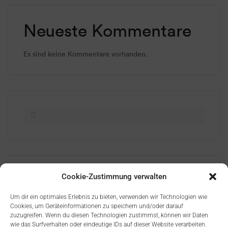
Neueste Kommentare
Es sind keine Kommentare vorhanden.
Neueste Beiträge
Cookie-Zustimmung verwalten
Gold-Level-Award 2022
Um dir ein optimales Erlebnis zu bieten, verwenden wir Technologien wie
Cookies, um Geräteinformationen zu speichern und/oder darauf
zuzugreifen. Wenn du diesen Technologien zustimmst, können wir Daten
wie das Surfverhalten oder eindeutige IDs auf dieser Website verarbeiten.