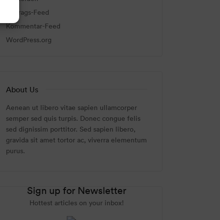
Eintrags-Feed
Kommentar-Feed
WordPress.org
About Us
Aenean ut libero vitae sapien ullamcorper
semper sed quis turpis. Donec congue felis
sed dignissim porttitor. Sed sapien libero,
gravida sit amet tortor ac, viverra elementum
purus.
Sign up for Newsletter
Hottest articles on your inbox!