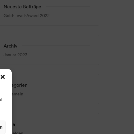
Neueste Beiträge
Gold-Level-Award 2022
Archiv
Januar 2023
Kategorien
Allgemein
uf
,
Meta
en
Anmelden