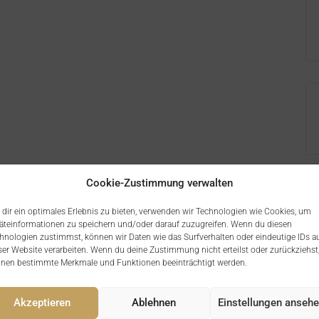
Cookie-Zustimmung verwalten
dir ein optimales Erlebnis zu bieten, verwenden wir Technologien wie Cookies, um
äteinformationen zu speichern und/oder darauf zuzugreifen. Wenn du diesen
hnologien zustimmst, können wir Daten wie das Surfverhalten oder eindeutige IDs a
ser Website verarbeiten. Wenn du deine Zustimmung nicht erteilst oder zurückziehst
nen bestimmte Merkmale und Funktionen beeinträchtigt werden.
Akzeptieren
Ablehnen
Einstellungen anseh